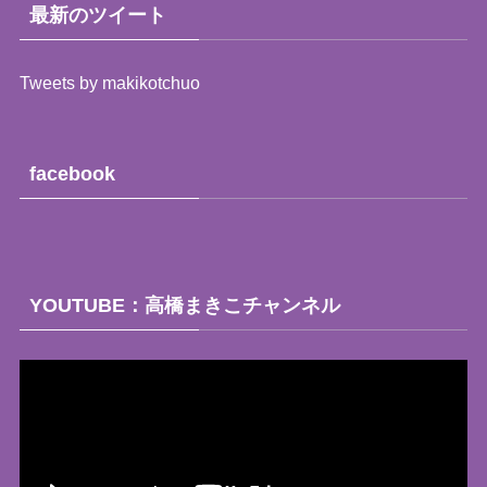
（月
最新のツイート
別）
Tweets by makikotchuo
facebook
YOUTUBE：高橋まきこチャンネル