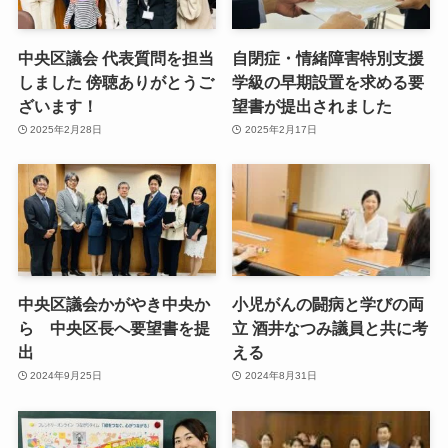
中央区議会 代表質問を担当
自閉症・情緒障害特別支援
しました 傍聴ありがとうご
学級の早期設置を求める要
ざいます！
望書が提出されました
2025年2月28日
2025年2月17日
中央区議会かがやき中央か
小児がんの闘病と学びの両
ら 中央区長へ要望書を提
立 酒井なつみ議員と共に考
出
える
2024年9月25日
2024年8月31日