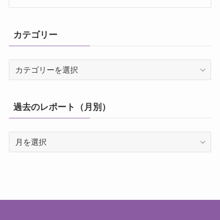
カテゴリー
カ
テ
ゴ
リ
過去のレポート（月別）
ー
過
去
の
レ
ポ
ー
ト