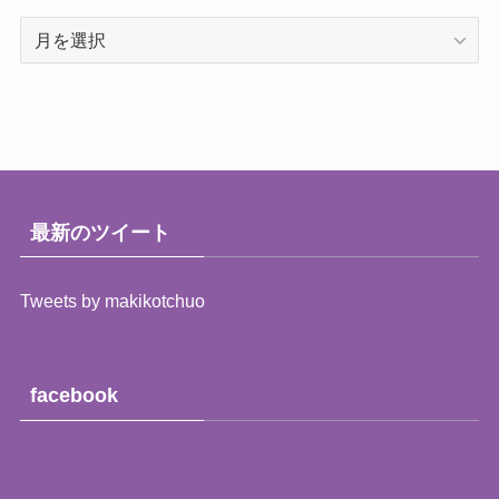
過
去
の
レ
ポ
ー
ト
（月
最新のツイート
別）
Tweets by makikotchuo
facebook