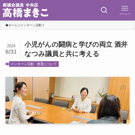
メニュー
ホーム
インターン活動
小児がんの闘病と学びの両立 酒井
2024
8/31
なつみ議員と共に考える
インターン活動
教育について