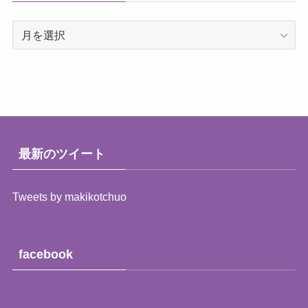
過
去
の
レ
ポ
ー
ト
（月
最新のツイート
別）
Tweets by makikotchuo
facebook