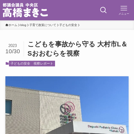
メニュー
ホーム
blog
子育て政策について
子どもの安全
こどもを事故から守る 大村市L＆
2023
10/30
Sおおむらを視察
子どもの安全
視察レポート