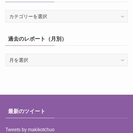
カ
テ
ゴ
リ
過去のレポート（月別）
ー
過
去
の
レ
ポ
ー
ト
（月
最新のツイート
別）
Tweets by makikotchuo