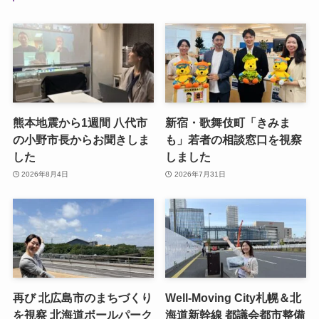
熊本地震から1週間 八代市
新宿・歌舞伎町「きみま
の小野市長からお聞きしま
も」若者の相談窓口を視察
した
しました
2026年8月4日
2026年7月31日
再び 北広島市のまちづくり
Well-Moving City札幌＆北
を視察 北海道ボールパーク
海道新幹線 都議会都市整備