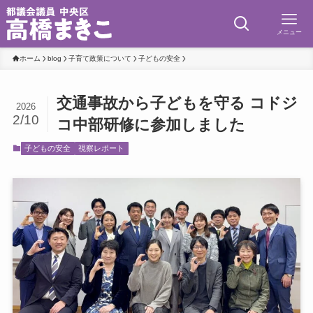
メニュー
ホーム
blog
子育て政策について
子どもの安全
交通事故から子どもを守る コドジ
2026
2/10
コ中部研修に参加しました
子どもの安全
視察レポート