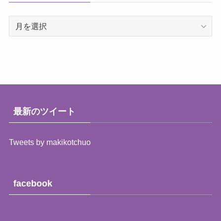
過
去
の
レ
ポ
ー
ト
（月
最新のツイート
別）
Tweets by makikotchuo
facebook