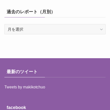
ゴ
リ
過去のレポート（月別）
ー
過
去
の
レ
ポ
ー
ト
（月
最新のツイート
別）
Tweets by makikotchuo
facebook