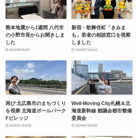
熊本地震から1週間 八代市
新宿・歌舞伎町「きみま
の小野市長からお聞きしま
も」若者の相談窓口を視察
した
しました
2026年8月4日
2026年7月31日
再び 北広島市のまちづくり
Well-Moving City札幌＆北
を視察 北海道ボールパーク
海道新幹線 都議会都市整備
Fビレッジ
委員会
2026年7月23日
2026年7月20日