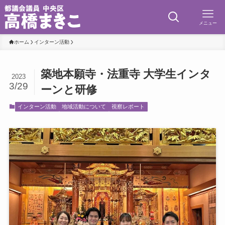
メニュー
ホーム
インターン活動
築地本願寺・法重寺 大学生インタ
2023
3/29
ーンと研修
インターン活動
地域活動について
視察レポート