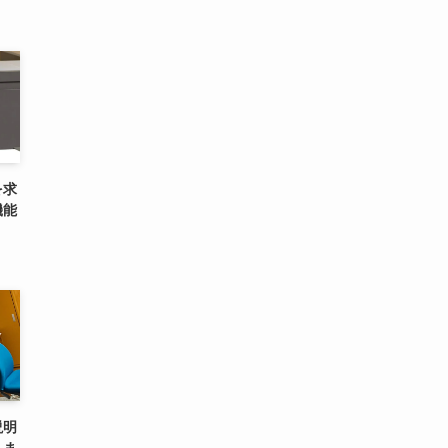
を求
機能
説明