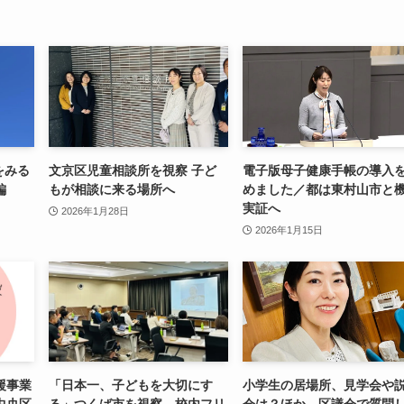
をみる
文京区児童相談所を視察 子ど
電子版母子健康手帳の導入
編
もが相談に来る場所へ
めました／都は東村山市と
実証へ
2026年1月28日
2026年1月15日
援事業
「日本一、子どもを大切にす
小学生の居場所、見学会や