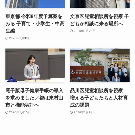
東京都 令和8年度予算案を
文京区児童相談所を視察 子
みる 子育て・小学生・中高
どもが相談に来る場所へ
生編
2026年1月28日
2026年1月30日
電子版母子健康手帳の導入
品川区児童相談所を視察
を求めました／都は東村山
増える子どもたちと人材育
市と機能実証へ
成の課題
2026年1月15日
2026年1月9日