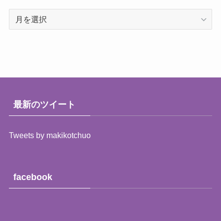
過
去
の
レ
ポ
ー
ト
（月
最新のツイート
別）
Tweets by makikotchuo
facebook