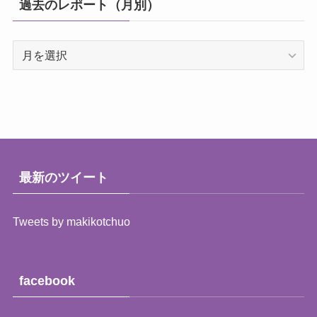
過去のレポート（月別）
ー
過
去
の
レ
ポ
ー
ト
（月
最新のツイート
別）
Tweets by makikotchuo
facebook