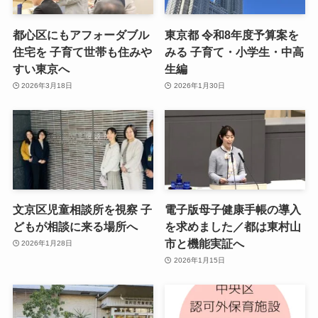
都心区にもアフォーダブル
東京都 令和8年度予算案を
住宅を 子育て世帯も住みや
みる 子育て・小学生・中高
すい東京へ
生編
2026年3月18日
2026年1月30日
文京区児童相談所を視察 子
電子版母子健康手帳の導入
どもが相談に来る場所へ
を求めました／都は東村山
市と機能実証へ
2026年1月28日
2026年1月15日