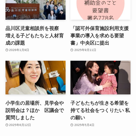
品川区児童相談所を視察
「認可外保育施設利用支援
増える子どもたちと人材育
事業の導入を求める要望
成の課題
書」中央区に提出
2026年1月9日
2025年9月11日
小学生の居場所、見学会や
子どもたちが生きる希望を
説明会は？ほか 区議会で
持てる社会をつくりたい 私
質問しました
の願い
2025年6月12日
2025年5月4日