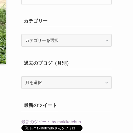
カテゴリー
カ
テ
ゴ
リ
過去のブログ（月別）
ー
過
去
し
の
ブ
最新のツイート
ロ
グ
（月
最新のツイート by makikotchuo
別）