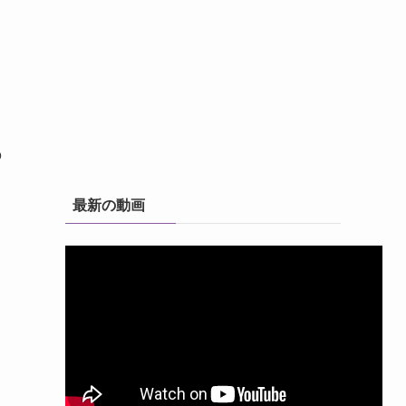
う
さ
の
最新の動画
、