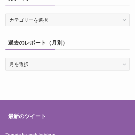
カ
テ
ゴ
リ
過去のレポート（月別）
ー
過
去
の
レ
ポ
ー
ト
（月
最新のツイート
別）
Tweets by makikotchuo