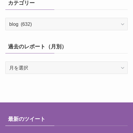
カテゴリー
カ
テ
ゴ
リ
過去のレポート（月別）
ー
過
去
の
レ
ポ
ー
ト
（月
最新のツイート
別）