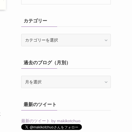
カテゴリー
カ
テ
ゴ
リ
過去のブログ（月別）
ー
過
去
の
ブ
最新のツイート
ロ
グ
社
（月
最新のツイート by makikotchuo
別）