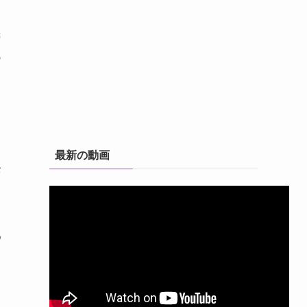
民
あ
最新の動画
条
め
。
と