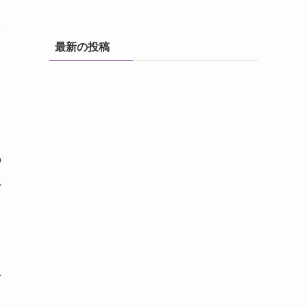
を
最新の投稿
、
の
れ
れ