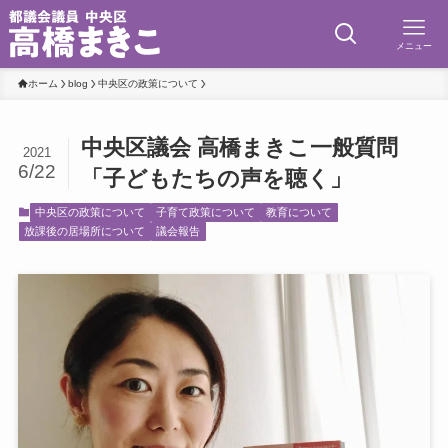
メニュー
ホーム
blog
中央区の政策について
中央区議会 高橋まきこ一般質問
2021
6/22
「子どもたちの声を聴く」
中央区の政策について
子育て政策について
教育について
放課後の居場所について
議会報告