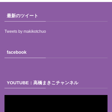
ー
ト
（月
最新のツイート
別）
Tweets by makikotchuo
facebook
YOUTUBE：高橋まきこチャンネル