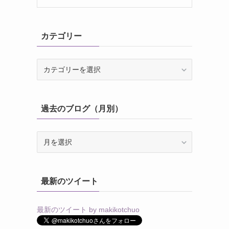
カテゴリー
カ
テ
ゴ
リ
過去のブログ（月別）
ー
過
去
の
ブ
最新のツイート
ロ
グ
（月
最新のツイート by makikotchuo
別）