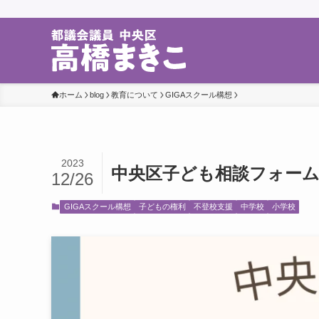
ホーム
blog
教育について
GIGAスクール構想
2023
中央区子ども相談フォー
12/26
GIGAスクール構想
子どもの権利
不登校支援
中学校
小学校