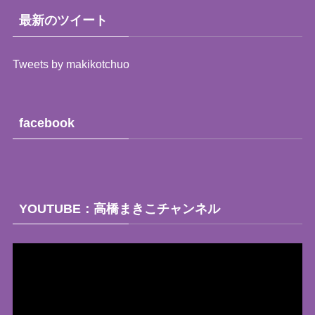
（月
最新のツイート
別）
Tweets by makikotchuo
facebook
YOUTUBE：高橋まきこチャンネル