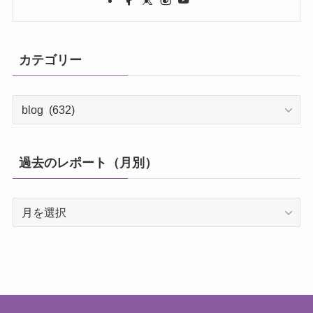
カテゴリー
カ
テ
ゴ
リ
過去のレポート（月別）
ー
過
去
の
レ
ポ
ー
ト