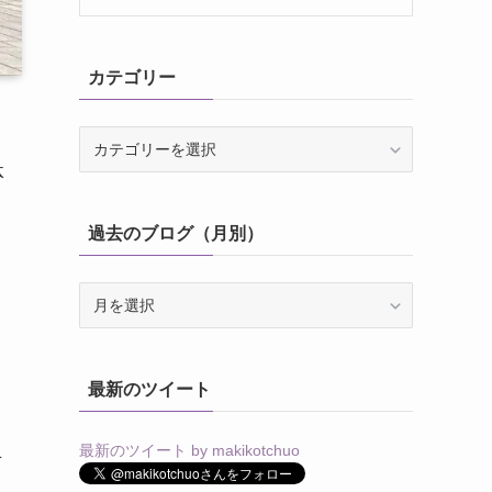
カテゴリー
カ
テ
体
ゴ
リ
過去のブログ（月別）
ー
過
去
の
ブ
最新のツイート
ロ
グ
き
（月
最新のツイート by makikotchuo
方
別）