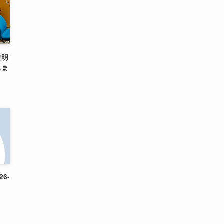
説明
しま
6-