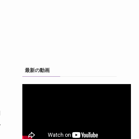
最新の動画
個
現
よ